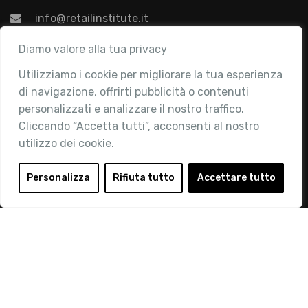
info@retailinstitute.it
Associazione
Diamo valore alla tua privacy
Utilizziamo i cookie per migliorare la tua esperienza
Chi siamo
di navigazione, offrirti pubblicità o contenuti
Attività
personalizzati e analizzare il nostro traffico.
Contatti
Cliccando “Accetta tutti”, acconsenti al nostro
utilizzo dei cookie.
Area Riservata
Login
Personalizza
Rifiuta tutto
Accettare tutto
Diventa Socio
Privacy Policy
© 2019 Retail Institute Italy - C.F.11617670150 - Foro