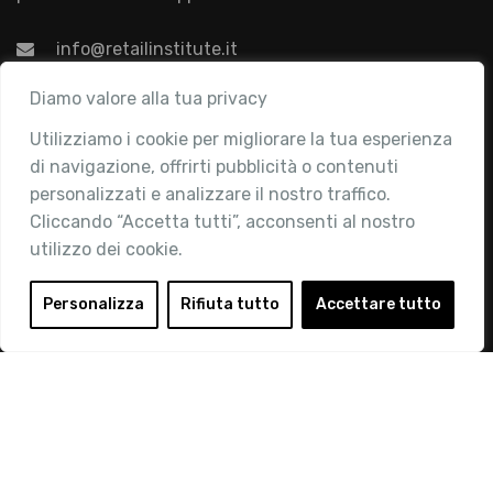
info@retailinstitute.it
Associazione
Diamo valore alla tua privacy
Utilizziamo i cookie per migliorare la tua esperienza
Chi siamo
di navigazione, offrirti pubblicità o contenuti
Attività
personalizzati e analizzare il nostro traffico.
Contatti
Cliccando “Accetta tutti”, acconsenti al nostro
utilizzo dei cookie.
Area Riservata
Login
Personalizza
Rifiuta tutto
Accettare tutto
Diventa Socio
Privacy Policy