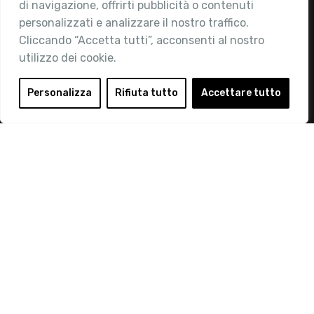
di navigazione, offrirti pubblicità o contenuti
Attività
personalizzati e analizzare il nostro traffico.
Contatti
Cliccando “Accetta tutti”, acconsenti al nostro
utilizzo dei cookie.
Area Riservata
Login
Personalizza
Rifiuta tutto
Accettare tutto
Diventa Socio
Privacy Policy
© 2019 Retail Institute Italy - C.F.11617670150 - Foro
Buonaparte, 12 - 20121 Milano - Tel 02 76016405