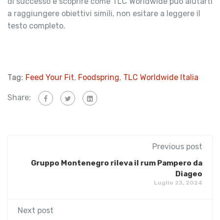
di successo e scoprire come TLC Worldwide può aiutarti
a raggiungere obiettivi simili, non esitare a leggere il
testo completo.
Tag:
Feed Your Fit
,
Foodspring
,
TLC Worldwide Italia
Share:
Previous post
Gruppo Montenegro rileva il rum Pampero da
Diageo
Luglio 23, 2024
Next post