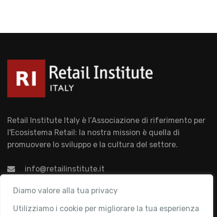
Retail Institute Italy è l’Associazione di riferimento per
l'Ecosistema Retail: la nostra mission è quella di
promuovere lo sviluppo e la cultura del settore.
info@retailinstitute.it
Associazione
Diamo valore alla tua privacy
Utilizziamo i cookie per migliorare la tua esperienza
Chi siamo