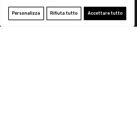
Login
Personalizza
Rifiuta tutto
Accettare tutto
Diventa Socio
Privacy Policy
© 2019 Retail Institute Italy - C.F.11617670150 - Foro
Buonaparte, 12 - 20121 Milano - Tel 02 76016405