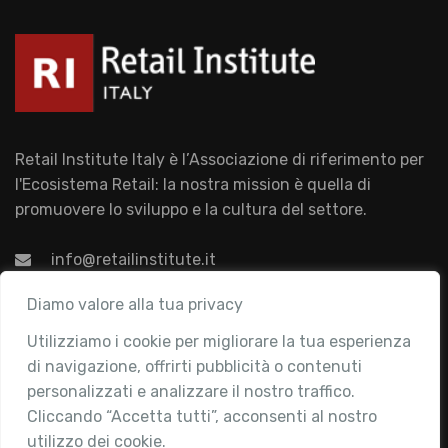
Retail Institute Italy è l’Associazione di riferimento per
l'Ecosistema Retail: la nostra mission è quella di
promuovere lo sviluppo e la cultura del settore.
info@retailinstitute.it
Associazione
Diamo valore alla tua privacy
Utilizziamo i cookie per migliorare la tua esperienza
Chi siamo
di navigazione, offrirti pubblicità o contenuti
Attività
personalizzati e analizzare il nostro traffico.
Contatti
Cliccando “Accetta tutti”, acconsenti al nostro
utilizzo dei cookie.
Area Riservata