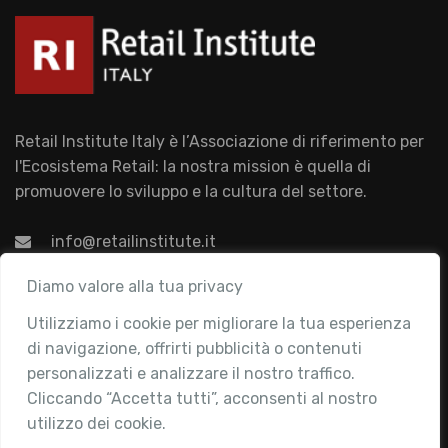
Retail Institute Italy è l’Associazione di riferimento per
l'Ecosistema Retail: la nostra mission è quella di
promuovere lo sviluppo e la cultura del settore.
info@retailinstitute.it
Associazione
Diamo valore alla tua privacy
Utilizziamo i cookie per migliorare la tua esperienza
Chi siamo
di navigazione, offrirti pubblicità o contenuti
Attività
personalizzati e analizzare il nostro traffico.
Contatti
Cliccando “Accetta tutti”, acconsenti al nostro
utilizzo dei cookie.
Area Riservata