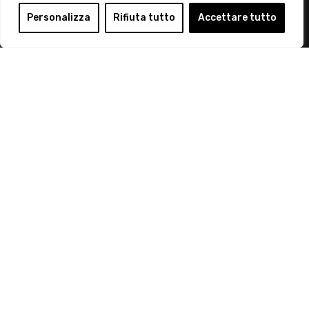
Login
Personalizza
Rifiuta tutto
Accettare tutto
Diventa Socio
Privacy Policy
© 2019 Retail Institute Italy - C.F.11617670150 - Foro
Buonaparte, 12 - 20121 Milano - Tel 02 76016405