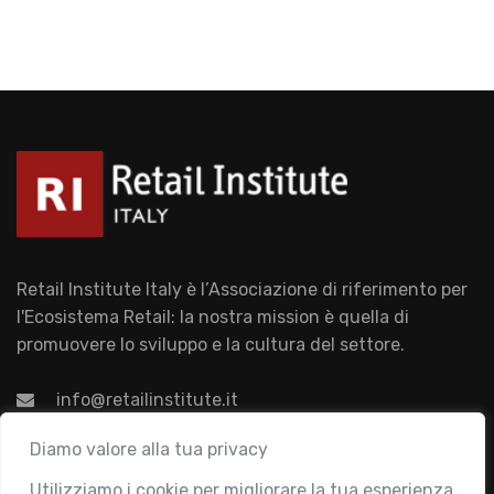
Retail Institute Italy è l’Associazione di riferimento per
l'Ecosistema Retail: la nostra mission è quella di
promuovere lo sviluppo e la cultura del settore.
info@retailinstitute.it
Associazione
Diamo valore alla tua privacy
Utilizziamo i cookie per migliorare la tua esperienza
Chi siamo