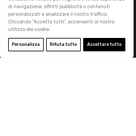
di navigazione, offrirti pubblicità o contenuti
Attività
personalizzati e analizzare il nostro traffico.
Contatti
Cliccando “Accetta tutti”, acconsenti al nostro
utilizzo dei cookie.
Area Riservata
Login
Personalizza
Rifiuta tutto
Accettare tutto
Diventa Socio
Privacy Policy
© 2019 Retail Institute Italy - C.F.11617670150 - Foro
Buonaparte, 12 - 20121 Milano - Tel 02 76016405