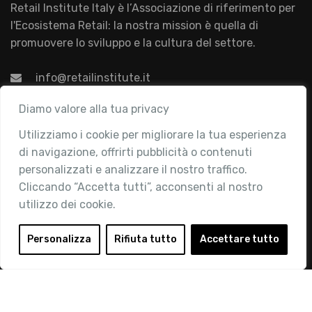
Retail Institute Italy è l’Associazione di riferimento per
l'Ecosistema Retail: la nostra mission è quella di
promuovere lo sviluppo e la cultura del settore.
info@retailinstitute.it
Associazione
Diamo valore alla tua privacy
Utilizziamo i cookie per migliorare la tua esperienza
Chi siamo
di navigazione, offrirti pubblicità o contenuti
Attività
personalizzati e analizzare il nostro traffico.
Contatti
Cliccando “Accetta tutti”, acconsenti al nostro
utilizzo dei cookie.
Area Riservata
Login
Personalizza
Rifiuta tutto
Accettare tutto
Diventa Socio
Privacy Policy