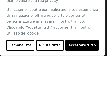
Diamo valore alla tua privacy
Utilizziamo i cookie per migliorare la tua esperienza
Chi siamo
di navigazione, offrirti pubblicità o contenuti
Attività
personalizzati e analizzare il nostro traffico.
Contatti
Cliccando “Accetta tutti”, acconsenti al nostro
utilizzo dei cookie.
Area Riservata
Login
Personalizza
Rifiuta tutto
Accettare tutto
Diventa Socio
Privacy Policy
© 2019 Retail Institute Italy - C.F.11617670150 - Foro
Buonaparte, 12 - 20121 Milano - Tel 02 76016405