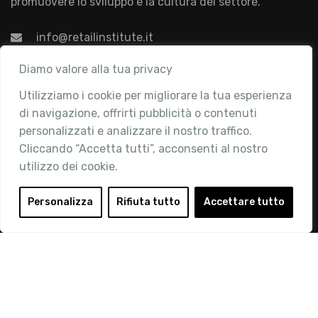
promuovere lo sviluppo e la cultura del settore.
info@retailinstitute.it
Associazione
Diamo valore alla tua privacy
Utilizziamo i cookie per migliorare la tua esperienza
Chi siamo
di navigazione, offrirti pubblicità o contenuti
Attività
personalizzati e analizzare il nostro traffico.
Contatti
Cliccando “Accetta tutti”, acconsenti al nostro
utilizzo dei cookie.
Area Riservata
Login
Personalizza
Rifiuta tutto
Accettare tutto
Diventa Socio
Privacy Policy