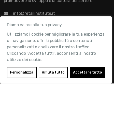
promuovere lo sviluppo e la cultura del settore.
info@retailinstitute.it
Associazione
Diamo valore alla tua privacy
Utilizziamo i cookie per migliorare la tua esperienza
Chi siamo
di navigazione, offrirti pubblicità o contenuti
Attività
personalizzati e analizzare il nostro traffico.
Contatti
Cliccando “Accetta tutti”, acconsenti al nostro
utilizzo dei cookie.
Area Riservata
Login
Personalizza
Rifiuta tutto
Accettare tutto
Diventa Socio
Privacy Policy