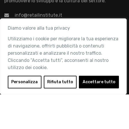
promuovere lo sviluppo e la cultura del settore.
info@retailinstitute.it
Associazione
Diamo valore alla tua privacy
Utilizziamo i cookie per migliorare la tua esperienza
Chi siamo
di navigazione, offrirti pubblicità o contenuti
Attività
personalizzati e analizzare il nostro traffico.
Contatti
Cliccando “Accetta tutti”, acconsenti al nostro
utilizzo dei cookie.
Area Riservata
Login
Personalizza
Rifiuta tutto
Accettare tutto
Diventa Socio
Privacy Policy