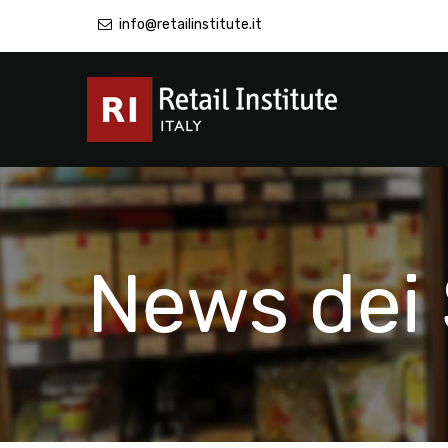
info@retailinstitute.it
News dei 