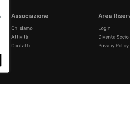
Associazione
Area Riser
a
Chi siamo
Login
Attività
Diventa Socio
Contatti
Privacy Policy
- Foro Buonaparte, 12 - 20121 Milano - Tel 02 76016405