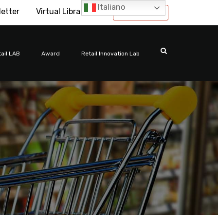
Italiano
letter
Virtual Library
International
ail LAB
Award
Retail Innovation Lab