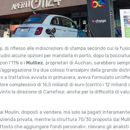
i, di riflesso alle indiscrezioni di stampa secondo cui la fu
io alcune opzioni per mandarla in porto, dopo la bocciatura
con l’11% e i
Mulliez
, proprietari di Auchan, sarebbero semp
aggregazione tra due colossi transalpini della grande distrib
to a trattative avviate in primavera, aveva formulato un’offer
ore complessivo di 16,5 miliardi di euro (contro i 12 miliardi 
into la direzione di Carrefour, anche per la difficoltà di va
i Moulin, disposti a vendere, ma solo se pagati interamente 
n’azienda privata, mentre la struttura 70/30 proposta dai Mull
osto che aggiungere fondi personali», rilevano gli analisti