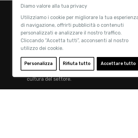
Diamo valore alla tua privacy
Utilizziamo i cookie per migliorare la tua esperienz
di navigazione, offrirti pubblicità o contenuti
personalizzati e analizzare il nostro traffico.
Cliccando “Accetta tutti”, acconsenti al nostro
utilizzo dei cookie.
Retail Institute Italy è l’Associazione di
riferimento per l'Ecosistema Retail: la nostra
Personalizza
Rifiuta tutto
Accettare tutto
mission è quella di promuovere lo sviluppo e la
cultura del settore.
info@retailinstitute.it
© 2019 Retail Institute Italy - C.F.11617670150 