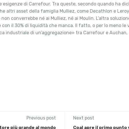
le esigenze di Carrefour. Tra queste, secondo quando ha dic
he altri asset della famiglia Mulliez, come Decathlon e Lero
 non converrebbe né ai Mulliez, né ai Moulin. L’altra soluzio
 con il 30% di liquidità che manca. Il fatto, o per lo meno le v
ogica industriale di un’aggregazione» tra Carrefour e Auchan,
Previous post
Next post
store più grande al mondo
Coal apre il primo punto