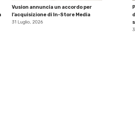
Vusion annuncia un accordo per
P
a
l’acquisizione di In-Store Media
d
31 Luglio, 2026
s
3