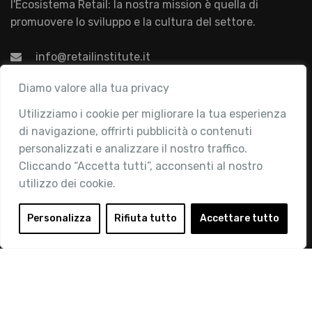
l'Ecosistema Retail: la nostra mission è quella di
promuovere lo sviluppo e la cultura del settore.
info@retailinstitute.it
Associazione
Diamo valore alla tua privacy
Utilizziamo i cookie per migliorare la tua esperienza
Chi siamo
di navigazione, offrirti pubblicità o contenuti
Attività
personalizzati e analizzare il nostro traffico.
Contatti
Cliccando “Accetta tutti”, acconsenti al nostro
utilizzo dei cookie.
Area Riservata
Login
Personalizza
Rifiuta tutto
Accettare tutto
Diventa Socio
Privacy Policy