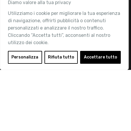
Associazione
Diamo valore alla tua privacy
Utilizziamo i cookie per migliorare la tua esperienza
Chi siamo
di navigazione, offrirti pubblicità o contenuti
Attività
personalizzati e analizzare il nostro traffico.
Contatti
Cliccando “Accetta tutti”, acconsenti al nostro
utilizzo dei cookie.
Area Riservata
Login
Personalizza
Rifiuta tutto
Accettare tutto
Diventa Socio
Privacy Policy
© 2019 Retail Institute Italy - C.F.11617670150 - Foro
Buonaparte, 12 - 20121 Milano - Tel 02 76016405