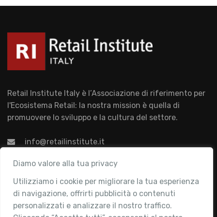
Retail Institute Italy è l’Associazione di riferimento per
l'Ecosistema Retail: la nostra mission è quella di
promuovere lo sviluppo e la cultura del settore.
info@retailinstitute.it
Associazione
Diamo valore alla tua privacy
Utilizziamo i cookie per migliorare la tua esperienza
Chi siamo
di navigazione, offrirti pubblicità o contenuti
Attività
personalizzati e analizzare il nostro traffico.
Contatti