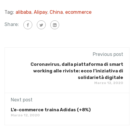
Tag:
alibaba
,
Alipay
,
China
,
ecommerce
Share:
Previous post
Coronavirus, dalla piattaforma di smart
working alle riviste: ecco l’iniziativa di
solidarietà digitale
Marzo 12, 2020
Next post
L’e-commerce traina Adidas (+8%)
Marzo 12, 2020