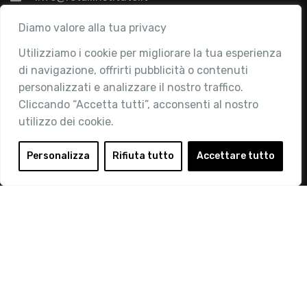
Associazione
Diamo valore alla tua privacy
Utilizziamo i cookie per migliorare la tua esperienza
Chi siamo
di navigazione, offrirti pubblicità o contenuti
Attività
personalizzati e analizzare il nostro traffico.
Contatti
Cliccando “Accetta tutti”, acconsenti al nostro
utilizzo dei cookie.
Area Riservata
Login
Personalizza
Rifiuta tutto
Accettare tutto
Diventa Socio
Privacy Policy
© 2019 Retail Institute Italy - C.F.11617670150 - Foro
Buonaparte, 12 - 20121 Milano - Tel 02 76016405