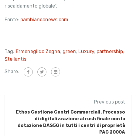
riscaldamento globale”.
Fonte:
pambianconews.com
Tag:
Ermenegildo Zegna
,
green
,
Luxury
,
partnership
,
Stellantis
Share:
Previous post
Ethos Gestione Centri Commerciali. Processo
di digitalizzazione al rush finale con la
dotazione DAS5G in tutti i centri di proprietà
PAC 2000A