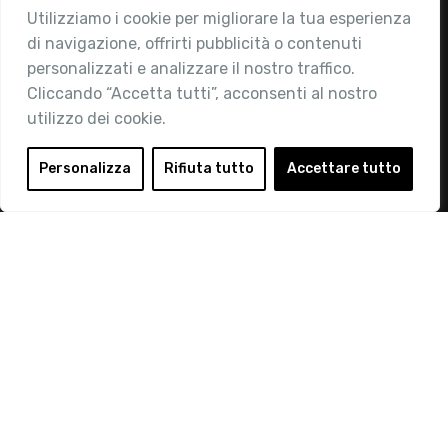
Utilizziamo i cookie per migliorare la tua esperienza
Chi siamo
di navigazione, offrirti pubblicità o contenuti
Attività
personalizzati e analizzare il nostro traffico.
Contatti
Cliccando “Accetta tutti”, acconsenti al nostro
utilizzo dei cookie.
Area Riservata
Login
Personalizza
Rifiuta tutto
Accettare tutto
Diventa Socio
Privacy Policy
© 2019 Retail Institute Italy - C.F.11617670150 - Foro
Buonaparte, 12 - 20121 Milano - Tel 02 76016405