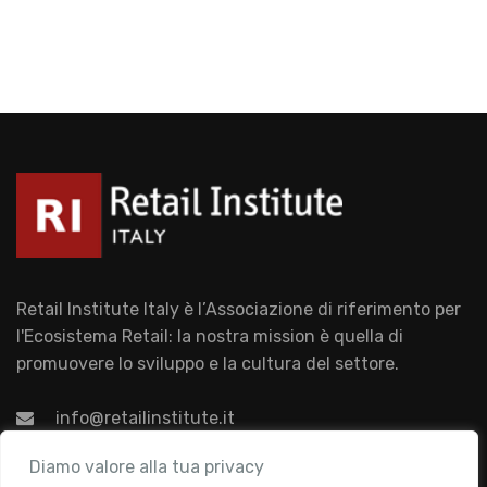
Retail Institute Italy è l’Associazione di riferimento per
l'Ecosistema Retail: la nostra mission è quella di
promuovere lo sviluppo e la cultura del settore.
info@retailinstitute.it
Associazione
Diamo valore alla tua privacy