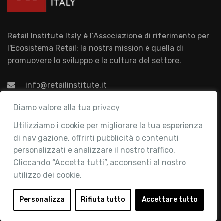
Retail Institute Italy è l’Associazione di riferimento per
l'Ecosistema Retail: la nostra mission è quella di
promuovere lo sviluppo e la cultura del settore.
info@retailinstitute.it
Associazione
Diamo valore alla tua privacy
Utilizziamo i cookie per migliorare la tua esperienza
Chi siamo
di navigazione, offrirti pubblicità o contenuti
Attività
personalizzati e analizzare il nostro traffico.
Contatti
Cliccando “Accetta tutti”, acconsenti al nostro
utilizzo dei cookie.
Area Riservata
Login
Personalizza
Rifiuta tutto
Accettare tutto
Diventa Socio