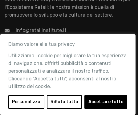
l'Ecosistema Retail: la nostra mission è quella di
promuovere lo sviluppo e la cultura del settore.
info@retailinstitute.it
Associazione
Diamo valore alla tua privacy
Utilizziamo i cookie per migliorare la tua esperienza
Chi siamo
di navigazione, offrirti pubblicità o contenuti
Attività
personalizzati e analizzare il nostro traffico.
Contatti
Cliccando “Accetta tutti”, acconsenti al nostro
utilizzo dei cookie.
Area Riservata
Login
Personalizza
Rifiuta tutto
Accettare tutto
Diventa Socio
Privacy Policy