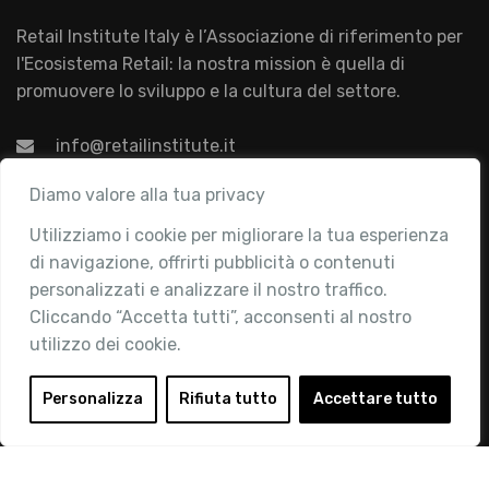
Retail Institute Italy è l’Associazione di riferimento per
l'Ecosistema Retail: la nostra mission è quella di
promuovere lo sviluppo e la cultura del settore.
info@retailinstitute.it
Associazione
Diamo valore alla tua privacy
Utilizziamo i cookie per migliorare la tua esperienza
Chi siamo
di navigazione, offrirti pubblicità o contenuti
Attività
personalizzati e analizzare il nostro traffico.
Contatti
Cliccando “Accetta tutti”, acconsenti al nostro
utilizzo dei cookie.
Area Riservata
Login
Personalizza
Rifiuta tutto
Accettare tutto
Diventa Socio
Privacy Policy