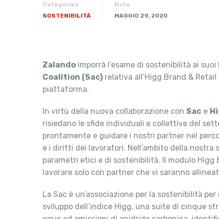
Categories
Date
SOSTENIBILITÀ
MAGGIO 29, 2020
Zalando
imporrà l’esame di sostenibilità ai suoi b
Coalition (Sac)
relativa all’Higg Brand & Retail
piattaforma.
In virtù della nuova collaborazione con
Sac
e
Hi
risiedano le sfide individuali e collettive del se
prontamente e guidare i nostri partner nel percor
e i diritti dei lavoratori. Nell’ambito della nost
parametri etici e di sostenibilità. Il modulo Higg
lavorare solo con partner che vi saranno allineati
La Sac è un’associazione per la sostenibilità per 
sviluppo dell’indice Higg, una suite di cinque st
eque ed emissioni di anidride carbonica, identif