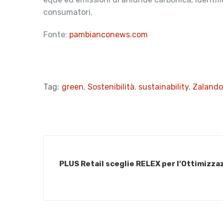
consumatori.
Fonte:
pambianconews.com
Tag:
green
,
Sostenibilità
,
sustainability
,
Zalando
PLUS Retail sceglie RELEX per l’Ottimizzaz