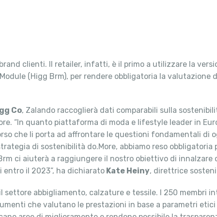
rand clienti. Il retailer, infatti, è il primo a utilizzare la ve
 Module (Higg Brm), per rendere obbligatoria la valutazione de
gg Co
, Zalando raccoglierà dati comparabili sulla sostenibil
ttore. “In quanto piattaforma di moda e lifestyle leader in Euro
so che li porta ad affrontare le questioni fondamentali di og
ra strategia di sostenibilità do.More, abbiamo reso obbligatori
 Brm ci aiuterà a raggiungere il nostro obiettivo di innalzare
 entro il 2023”, ha dichiarato
Kate Heiny
, direttrice sosteni
il settore abbigliamento, calzature e tessile. I 250 membri in
rumenti che valutano le prestazioni in base a parametri etici
icano aree di miglioramento e rendono possibile la trasparen