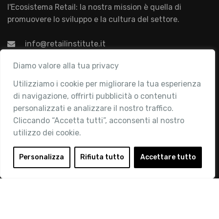
l'Ecosistema Retail: la nostra mission è quella di
promuovere lo sviluppo e la cultura del settore.
info@retailinstitute.it
Associazione
Diamo valore alla tua privacy
Utilizziamo i cookie per migliorare la tua esperienza
Chi siamo
di navigazione, offrirti pubblicità o contenuti
Attività
personalizzati e analizzare il nostro traffico.
Contatti
Cliccando “Accetta tutti”, acconsenti al nostro
utilizzo dei cookie.
Area Riservata
Login
Personalizza
Rifiuta tutto
Accettare tutto
Diventa Socio
Privacy Policy