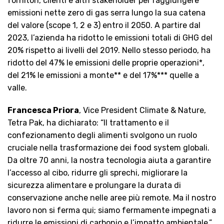
fornitori, clienti e altri stakeholder per raggiungere
emissioni nette zero di gas serra lungo la sua catena
del valore (scope 1, 2 e 3) entro il 2050. A partire dal
2023, l’azienda ha ridotto le emissioni totali di GHG del
20% rispetto ai livelli del 2019. Nello stesso periodo, ha
ridotto del 47% le emissioni delle proprie operazioni*,
del 21% le emissioni a monte** e del 17%*** quelle a
valle.
Francesca Priora
, Vice President Climate & Nature,
Tetra Pak, ha dichiarato: “Il trattamento e il
confezionamento degli alimenti svolgono un ruolo
cruciale nella trasformazione dei food system globali.
Da oltre 70 anni, la nostra tecnologia aiuta a garantire
l’accesso al cibo, ridurre gli sprechi, migliorare la
sicurezza alimentare e prolungare la durata di
conservazione anche nelle aree più remote. Ma il nostro
lavoro non si ferma qui; siamo fermamente impegnati a
ridurre le emissioni di carbonio e l’impatto ambientale.”