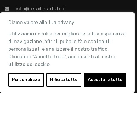
info@retailinstitute.it
Associazione
Diamo valore alla tua privacy
Utilizziamo i cookie per migliorare la tua esperienza
Chi siamo
di navigazione, offrirti pubblicità o contenuti
Attività
personalizzati e analizzare il nostro traffico.
Contatti
Cliccando “Accetta tutti”, acconsenti al nostro
utilizzo dei cookie.
Area Riservata
Login
Personalizza
Rifiuta tutto
Accettare tutto
Diventa Socio
Privacy Policy
© 2019 Retail Institute Italy - C.F.11617670150 - Foro