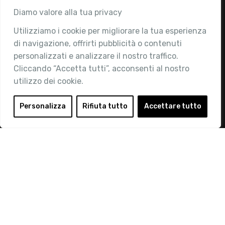
Associazione
Diamo valore alla tua privacy
Utilizziamo i cookie per migliorare la tua esperienza
Chi siamo
di navigazione, offrirti pubblicità o contenuti
Attività
personalizzati e analizzare il nostro traffico.
Contatti
Cliccando “Accetta tutti”, acconsenti al nostro
utilizzo dei cookie.
Area Riservata
Login
Personalizza
Rifiuta tutto
Accettare tutto
Diventa Socio
Privacy Policy
© 2019 Retail Institute Italy - C.F.11617670150 - Foro
Buonaparte, 12 - 20121 Milano - Tel 02 76016405