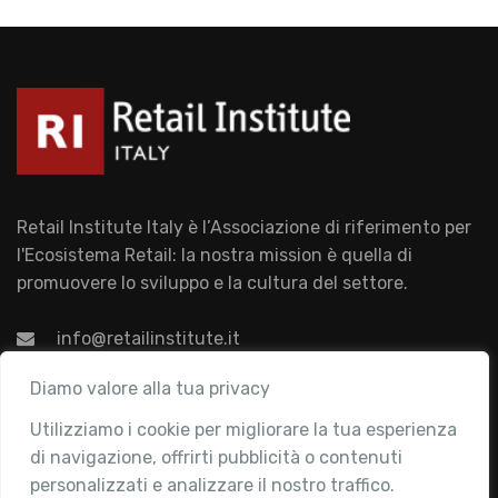
Retail Institute Italy è l’Associazione di riferimento per
l'Ecosistema Retail: la nostra mission è quella di
promuovere lo sviluppo e la cultura del settore.
info@retailinstitute.it
Associazione
Diamo valore alla tua privacy
Utilizziamo i cookie per migliorare la tua esperienza
Chi siamo
di navigazione, offrirti pubblicità o contenuti
Attività
personalizzati e analizzare il nostro traffico.