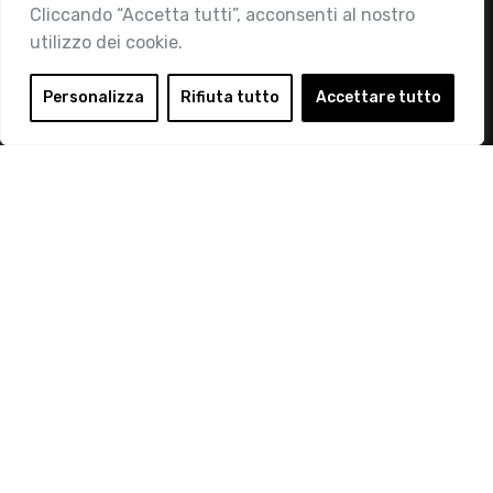
Contatti
Cliccando “Accetta tutti”, acconsenti al nostro
utilizzo dei cookie.
Area Riservata
Login
Personalizza
Rifiuta tutto
Accettare tutto
Diventa Socio
Privacy Policy
© 2019 Retail Institute Italy - C.F.11617670150 - Foro
Buonaparte, 12 - 20121 Milano - Tel 02 76016405