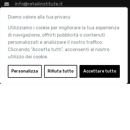
info@retailinstitute.it
Associazione
Diamo valore alla tua privacy
Utilizziamo i cookie per migliorare la tua esperienza
Chi siamo
di navigazione, offrirti pubblicità o contenuti
Attività
personalizzati e analizzare il nostro traffico.
Contatti
Cliccando “Accetta tutti”, acconsenti al nostro
utilizzo dei cookie.
Area Riservata
Login
Personalizza
Rifiuta tutto
Accettare tutto
Diventa Socio
Privacy Policy
© 2019 Retail Institute Italy - C.F.11617670150 - Foro
Buonaparte, 12 - 20121 Milano - Tel 02 76016405