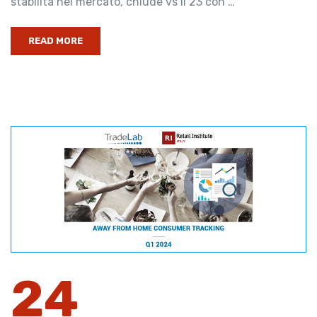
stabilità nel mercato, chiude vs il 23 con …
READ MORE
24