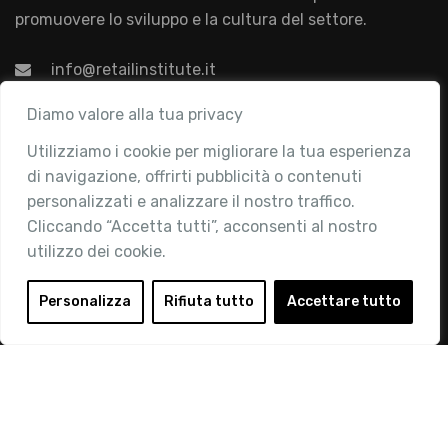
promuovere lo sviluppo e la cultura del settore.
info@retailinstitute.it
Associazione
Diamo valore alla tua privacy
Utilizziamo i cookie per migliorare la tua esperienza
Chi siamo
di navigazione, offrirti pubblicità o contenuti
Attività
personalizzati e analizzare il nostro traffico.
Contatti
Cliccando “Accetta tutti”, acconsenti al nostro
utilizzo dei cookie.
Area Riservata
Login
Personalizza
Rifiuta tutto
Accettare tutto
Diventa Socio
Privacy Policy