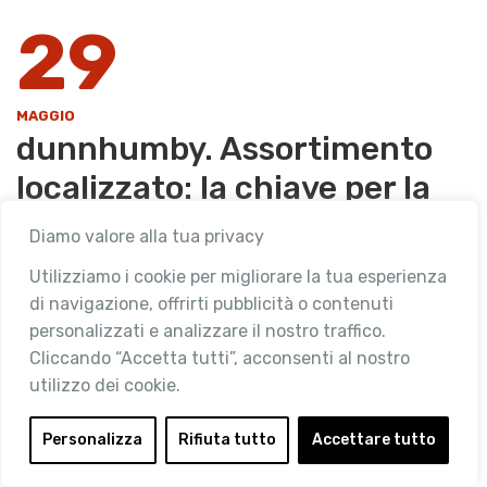
29
MAGGIO
dunnhumby. Assortimento
localizzato: la chiave per la
fedeltà e la crescita
Diamo valore alla tua privacy
Utilizziamo i cookie per migliorare la tua esperienza
Categories
,
NEWS DEI SOCI
RETAIL NEWS
di navigazione, offrirti pubblicità o contenuti
personalizzati e analizzare il nostro traffico.
Creare assortimenti su misura per le esigenze dei
Cliccando “Accetta tutti”, acconsenti al nostro
clienti sta diventando una leva strategica sempre più
utilizzo dei cookie.
cruciale per i retailer ed in particolare per i formati
convenience. L’approccio tradizionale basato …
Personalizza
Rifiuta tutto
Accettare tutto