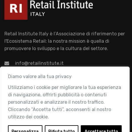
Retail Institute Italy è l’Associazione di riferimento per
l'Ecosistema Retail: la nostra mission è quella di
promuovere lo sviluppo e la cultura del settore.
info@retailinstitute.it
Associazione
Diamo valore alla tua privacy
Utilizziamo i cookie per migliorare la tua esperienza
Chi siamo
di navigazione, offrirti pubblicità o contenuti
Attività
personalizzati e analizzare il nostro traffico.
Contatti
Cliccando “Accetta tutti”, acconsenti al nostro
utilizzo dei cookie.
Area Riservata
Login
Personalizza
Rifiuta tutto
Accettare tutto