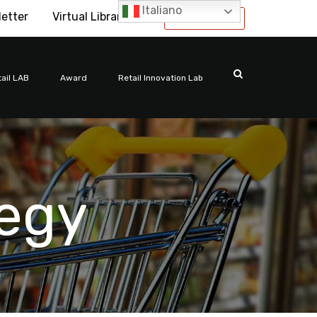
Italiano
letter
Virtual Library
International
ail LAB
Award
Retail Innovation Lab
egy