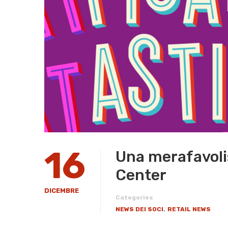
16
Una merafavolis
Center
DICEMBRE
Categories
,
NEWS DEI SOCI
RETAIL NEWS