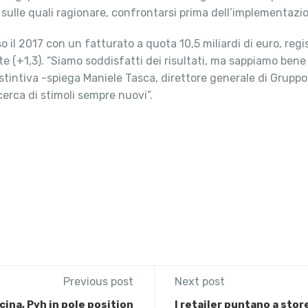
sulle quali ragionare, confrontarsi prima dell’implementazi
o il 2017 con un fatturato a quota 10,5 miliardi di euro, reg
rete (+1,3). “Siamo soddisfatti dei risultati, ma sappiamo be
tintiva -spiega Maniele Tasca, direttore generale di Gruppo Sel
erca di stimoli sempre nuovi”.
Previous post
Next post
cina, Pvh in pole position
I retailer puntano a stor