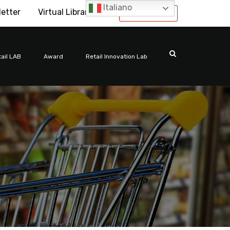
Italiano
letter
Virtual Library
International
ail LAB
Award
Retail Innovation Lab