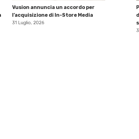
Vusion annuncia un accordo per
P
a
l’acquisizione di In-Store Media
d
31 Luglio, 2026
s
3