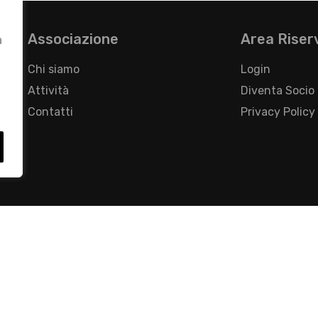
Associazione
Area Riser
a
Chi siamo
Login
Attività
Diventa Socio
Contatti
Privacy Policy
- Foro Buonaparte, 12 - 20121 Milano - Tel 02 76016405