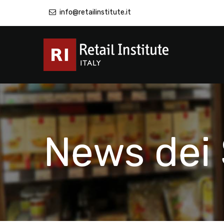
info@retailinstitute.it
News dei 