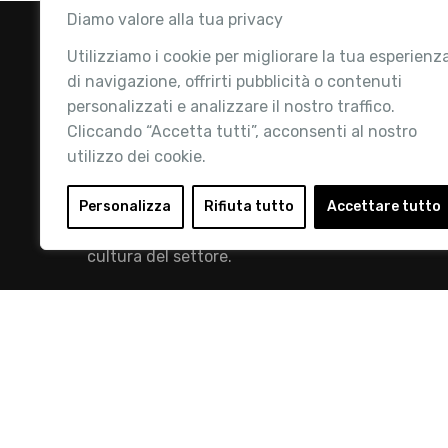
Diamo valore alla tua privacy
Utilizziamo i cookie per migliorare la tua esperienz
di navigazione, offrirti pubblicità o contenuti
personalizzati e analizzare il nostro traffico.
Cliccando “Accetta tutti”, acconsenti al nostro
utilizzo dei cookie.
Retail Institute Italy è l’Associazione di
riferimento per l'Ecosistema Retail: la nostra
Personalizza
Rifiuta tutto
Accettare tutto
mission è quella di promuovere lo sviluppo e la
cultura del settore.
info@retailinstitute.it
© 2019 Retail Institute Italy - C.F.11617670150 