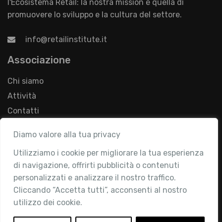
l'Ecosistema Retail: la nostra mission è quella di
promuovere lo sviluppo e la cultura del settore.
info@retailinstitute.it
Associazione
Chi siamo
Attività
Contatti
Area Riservata
Diamo valore alla tua privacy
Login
Utilizziamo i cookie per migliorare la tua esperienza
di navigazione, offrirti pubblicità o contenuti
Diventa Socio
personalizzati e analizzare il nostro traffico.
Privacy Policy
Cliccando “Accetta tutti”, acconsenti al nostro
utilizzo dei cookie.