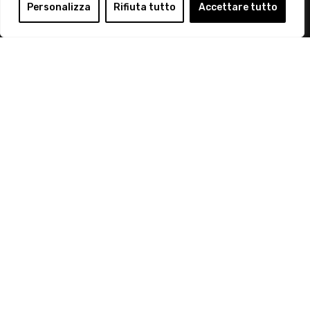
Personalizza
Rifiuta tutto
Accettare tutto
© 2019 Retail Institute Italy - C.F.11617670150 - Foro
Buonaparte, 12 - 20121 Milano - Tel 02 76016405
Vuoi diventare socio
di Retail Institute
Italy?