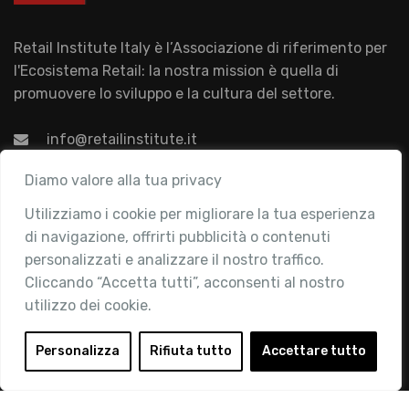
Retail Institute Italy è l’Associazione di riferimento per
l'Ecosistema Retail: la nostra mission è quella di
promuovere lo sviluppo e la cultura del settore.
info@retailinstitute.it
Associazione
Diamo valore alla tua privacy
Utilizziamo i cookie per migliorare la tua esperienza
Chi siamo
di navigazione, offrirti pubblicità o contenuti
Attività
personalizzati e analizzare il nostro traffico.
Contatti
Cliccando “Accetta tutti”, acconsenti al nostro
utilizzo dei cookie.
Area Riservata
Login
Personalizza
Rifiuta tutto
Accettare tutto
Diventa Socio
Privacy Policy