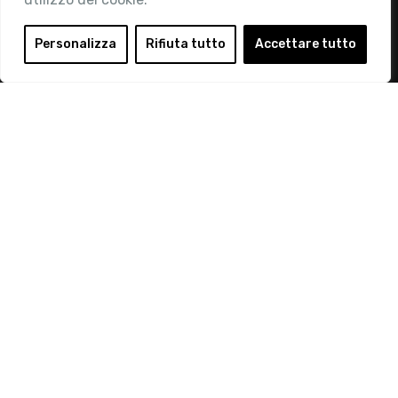
Area Riservata
Login
Personalizza
Rifiuta tutto
Accettare tutto
Diventa Socio
Privacy Policy
© 2019 Retail Institute Italy - C.F.11617670150 - Foro
Buonaparte, 12 - 20121 Milano - Tel 02 76016405