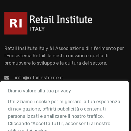
Retail Institute Italy è l’Associazione di riferimento per
l'Ecosistema Retail: la nostra mission è quella di
promuovere lo sviluppo e la cultura del settore.
info@retailinstitute.it
Associazione
Diamo valore alla tua privacy
Utilizziamo i cookie per migliorare la tua esperienza
Chi siamo
di navigazione, offrirti pubblicità o contenuti
Attività
personalizzati e analizzare il nostro traffico.
Contatti
Cliccando “Accetta tutti”, acconsenti al nostro
utilizzo dei cookie.