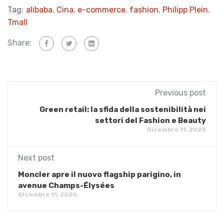
Tag:
alibaba
,
Cina
,
e-commerce
,
fashion
,
Philipp Plein
,
Tmall
Share:
Previous post
Green retail: la sfida della sostenibilità nei
settori del Fashion e Beauty
Dicembre 11, 2020
Next post
Moncler apre il nuovo flagship parigino, in
avenue Champs-Élysées
Dicembre 11, 2020