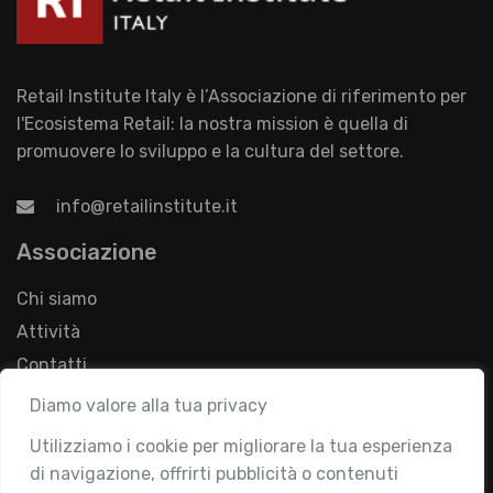
Retail Institute Italy è l’Associazione di riferimento per
l'Ecosistema Retail: la nostra mission è quella di
promuovere lo sviluppo e la cultura del settore.
info@retailinstitute.it
Associazione
Chi siamo
Attività
Contatti
Diamo valore alla tua privacy
Area Riservata
Utilizziamo i cookie per migliorare la tua esperienza
Login
di navigazione, offrirti pubblicità o contenuti
Diventa Socio