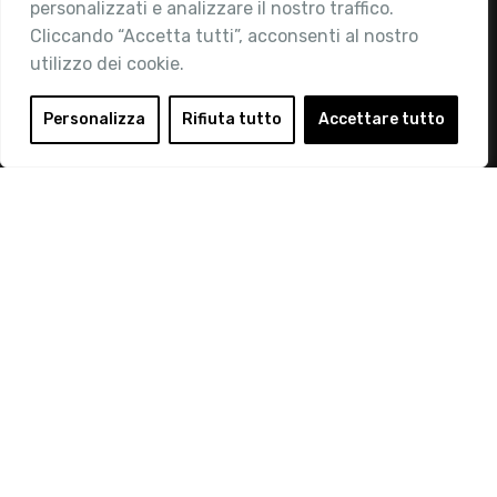
personalizzati e analizzare il nostro traffico.
Privacy Policy
Cliccando “Accetta tutti”, acconsenti al nostro
utilizzo dei cookie.
Personalizza
Rifiuta tutto
Accettare tutto
© 2019 Retail Institute Italy - C.F.11617670150 - Foro
Buonaparte, 12 - 20121 Milano - Tel 02 76016405