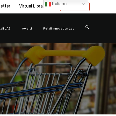
Italiano
letter
Virtual Library
International
ail LAB
Award
Retail Innovation Lab