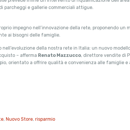
se prevede infine un intervento di riqualificazione dell’area 
di parcheggi e gallerie commerciali attigue.
prio impegno nell’innovazione della rete, proponendo un mo
te ai bisogni delle famiglie.
ell’evoluzione della nostra rete in Italia: un nuovo modello 
cquisto – afferma
Renato Mazzucco
, direttore vendite di
o, orientato a offrire qualità e convenienza alle famiglie e a 
te
,
Nuovo Store
,
risparmio