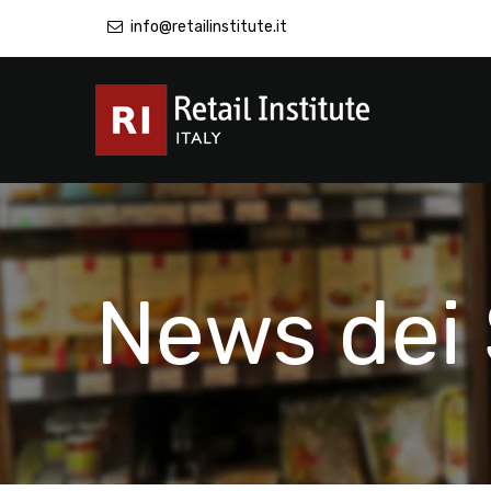
info@retailinstitute.it
News dei 