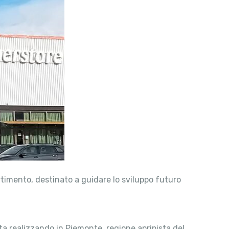
ortimento, destinato a guidare lo sviluppo futuro
ta realizzando in Piemonte, regione apripista del