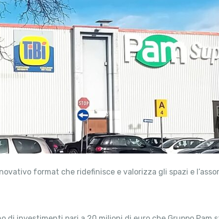
novativo format che ridefinisce e valorizza gli spazi e l’ass
no di investimenti pari a 20 milioni di euro che Gruppo Pam s