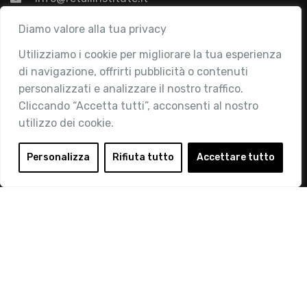
Associazione
Diamo valore alla tua privacy
Utilizziamo i cookie per migliorare la tua esperienza
Chi siamo
di navigazione, offrirti pubblicità o contenuti
Attività
personalizzati e analizzare il nostro traffico.
Contatti
Cliccando “Accetta tutti”, acconsenti al nostro
utilizzo dei cookie.
Area Riservata
Login
Personalizza
Rifiuta tutto
Accettare tutto
Diventa Socio
Privacy Policy
© 2019 Retail Institute Italy - C.F.11617670150 - Foro
Buonaparte, 12 - 20121 Milano - Tel 02 76016405