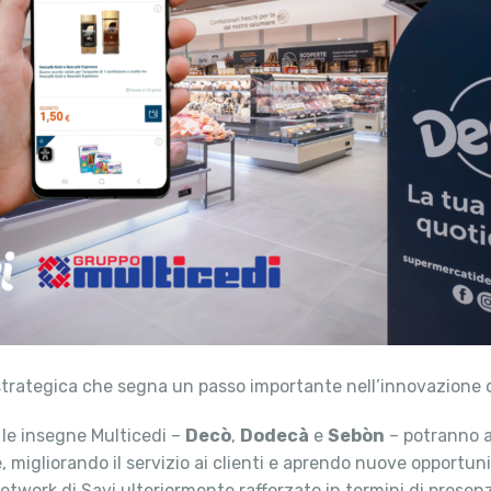
rategica che segna un passo importante nell’innovazione de
, le insegne Multicedi –
Decò
,
Dodecà
e
Sebòn
– potranno a
 migliorando il servizio ai clienti e aprendo nuove opportuni
work di Savi ulteriormente rafforzato in termini di presenza