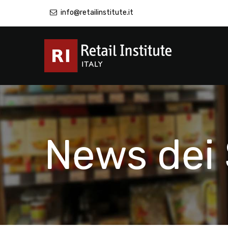
info@retailinstitute.it
News dei 