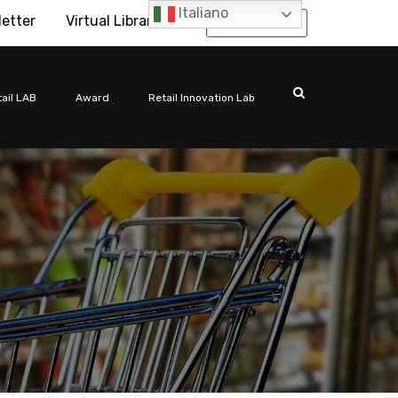
Italiano
letter
Virtual Library
International
ail LAB
Award
Retail Innovation Lab