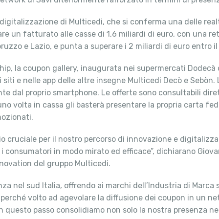
 digitalizzazione di Multicedi, che si conferma una delle re
re un fatturato alle casse di 1,6 miliardi di euro, con una ret
ruzzo e Lazio, e punta a superare i 2 miliardi di euro entro i
ship, la coupon gallery, inaugurata nei supermercati Dodecà d
 siti e nelle app delle altre insegne Multicedi Decò e Sebòn. 
 dal proprio smartphone. Le offerte sono consultabili diret
no volta in cassa gli basterà presentare la propria carta f
mozionati.
cruciale per il nostro percorso di innovazione e digitalizza
n i consumatori in modo mirato ed efficace”, dichiarano Giov
novation del gruppo Multicedi.
a nel sud Italia, offrendo ai marchi dell’Industria di Marca s
o perché volto ad agevolare la diffusione dei coupon in un 
 questo passo consolidiamo non solo la nostra presenza nelle