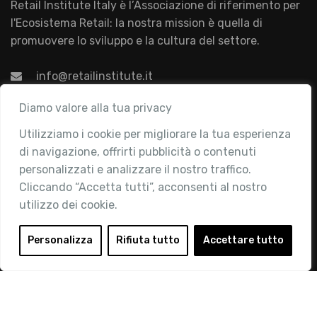
Retail Institute Italy è l’Associazione di riferimento per
l'Ecosistema Retail: la nostra mission è quella di
promuovere lo sviluppo e la cultura del settore.
info@retailinstitute.it
Associazione
Diamo valore alla tua privacy
Utilizziamo i cookie per migliorare la tua esperienza
Chi siamo
di navigazione, offrirti pubblicità o contenuti
Attività
personalizzati e analizzare il nostro traffico.
Contatti
Cliccando “Accetta tutti”, acconsenti al nostro
utilizzo dei cookie.
Area Riservata
Login
Personalizza
Rifiuta tutto
Accettare tutto
Diventa Socio
Privacy Policy