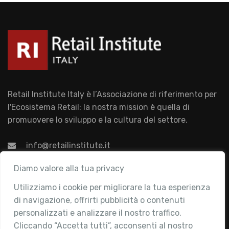
Retail Institute Italy è l’Associazione di riferimento per
l'Ecosistema Retail: la nostra mission è quella di
promuovere lo sviluppo e la cultura del settore.
info@retailinstitute.it
Associazione
Diamo valore alla tua privacy
Utilizziamo i cookie per migliorare la tua esperienza
Chi siamo
di navigazione, offrirti pubblicità o contenuti
Attività
personalizzati e analizzare il nostro traffico.
Contatti
Cliccando “Accetta tutti”, acconsenti al nostro