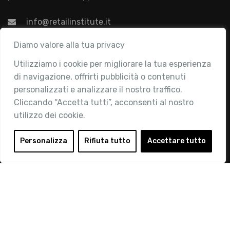
info@retailinstitute.it
Associazione
Diamo valore alla tua privacy
Utilizziamo i cookie per migliorare la tua esperienza
Chi siamo
di navigazione, offrirti pubblicità o contenuti
Attività
personalizzati e analizzare il nostro traffico.
Contatti
Cliccando “Accetta tutti”, acconsenti al nostro
utilizzo dei cookie.
Area Riservata
Login
Personalizza
Rifiuta tutto
Accettare tutto
Diventa Socio
Privacy Policy
© 2019 Retail Institute Italy - C.F.11617670150 - Foro