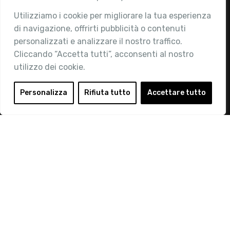
Utilizziamo i cookie per migliorare la tua esperienza
Chi siamo
di navigazione, offrirti pubblicità o contenuti
Attività
personalizzati e analizzare il nostro traffico.
Contatti
Cliccando “Accetta tutti”, acconsenti al nostro
utilizzo dei cookie.
Area Riservata
Login
Personalizza
Rifiuta tutto
Accettare tutto
Diventa Socio
Privacy Policy
© 2019 Retail Institute Italy - C.F.11617670150 - Foro
Buonaparte, 12 - 20121 Milano - Tel 02 76016405