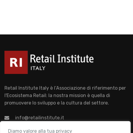
Retail Institute Italy è l’Associazione di riferimento per
l'Ecosistema Retail: la nostra mission è quella di
promuovere lo sviluppo e la cultura del settore.
info@retailinstitute.it
Associazione
Diamo valore alla tua privacy