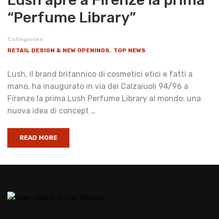
Lush apre a Firenze la prima
“Perfume Library”
Categories
,
RETAIL DESIGN & NEW OPENINGS
TOP NEWS
Lush, il brand britannico di cosmetici etici e fatti a
mano, ha inaugurato in via dei Calzaiuoli 94/96 a
Firenze la prima Lush Perfume Library al mondo: una
nuova idea di concept …
READ MORE