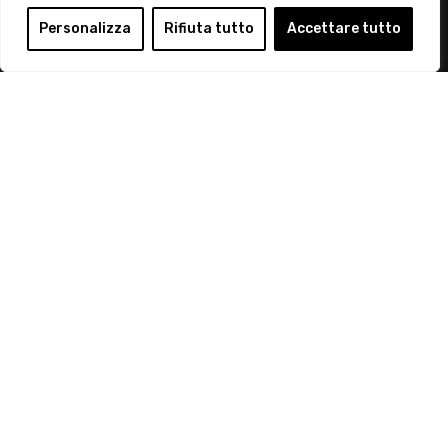
Login
Personalizza
Rifiuta tutto
Accettare tutto
Diventa Socio
Privacy Policy
© 2019 Retail Institute Italy - C.F.11617670150 - Foro
Buonaparte, 12 - 20121 Milano - Tel 02 76016405