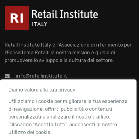
Retail Institute Italy è l’Associazione di riferimento per
l'Ecosistema Retail: la nostra mission è quella di
promuovere lo sviluppo e la cultura del settore.
info@retailinstitute.it
Associazione
Diamo valore alla tua privacy
Utilizziamo i cookie per migliorare la tua esperienza
Chi siamo
di navigazione, offrirti pubblicità o contenuti
Attività
personalizzati e analizzare il nostro traffico.
Contatti
Cliccando “Accetta tutti”, acconsenti al nostro
utilizzo dei cookie.
Area Riservata