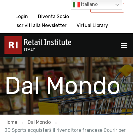
Italiano
International
Login
Diventa Socio
Iscriviti alla Newsletter
Virtual Library
Dal Mondo
Home
Dal Mondo
JD Sports acquisterà il rivenditore francese Courir per