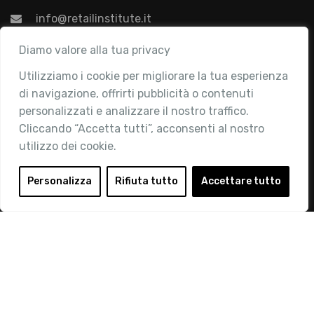
info@retailinstitute.it
Associazione
Diamo valore alla tua privacy
Utilizziamo i cookie per migliorare la tua esperienza
Chi siamo
di navigazione, offrirti pubblicità o contenuti
Attività
personalizzati e analizzare il nostro traffico.
Contatti
Cliccando “Accetta tutti”, acconsenti al nostro
utilizzo dei cookie.
Area Riservata
Login
Personalizza
Rifiuta tutto
Accettare tutto
Diventa Socio
Privacy Policy
© 2019 Retail Institute Italy - C.F.11617670150 - Foro