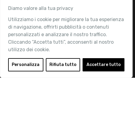
Associazione
Diamo valore alla tua privacy
Utilizziamo i cookie per migliorare la tua esperienza
Chi siamo
di navigazione, offrirti pubblicità o contenuti
Attività
personalizzati e analizzare il nostro traffico.
Contatti
Cliccando “Accetta tutti”, acconsenti al nostro
utilizzo dei cookie.
Area Riservata
Login
Personalizza
Rifiuta tutto
Accettare tutto
Diventa Socio
Privacy Policy
© 2019 Retail Institute Italy - C.F.11617670150 - Foro
Buonaparte, 12 - 20121 Milano - Tel 02 76016405