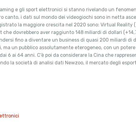
aming e gli sport elettronici si stanno rivelando un fenom
tro canto, i dati sul mondo dei videogiochi sono in netta asc
istrato la maggiore crescita nel 2020 sono: Virtual Reality 
che dovrebbero aver raggiunto 148 miliardi di dollari (+14,7%
si fino a diventare un business di quasi 200 miliardi di dol
ni, ma un pubblico assolutamente eterogeneo, con un potere
dai 6 ai 64 anni. C’è poi da considerare la Cina che rappres
ondo la società di analisi dati Newzoo, il mercato degli esport
ettronici