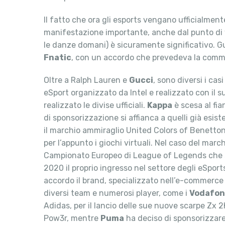
Il fatto che ora gli esports vengano ufficialment
manifestazione importante, anche dal punto di v
le danze domani) è sicuramente significativo. Gu
Fnatic
, con un accordo che prevedeva la comme
Oltre a Ralph Lauren e
Gucci
, sono diversi i ca
eSport organizzato da Intel e realizzato con il 
realizzato le divise ufficiali.
Kappa
è scesa al fia
di sponsorizzazione si affianca a quelli già esis
il marchio ammiraglio United Colors of Benetton,
per l’appunto i giochi virtuali. Nel caso del marc
Campionato Europeo di League of Legends che son
2020 il proprio ingresso nel settore degli eSpor
accordo il brand, specializzato nell’e-commerce
diversi team e numerosi player, come i
Vodafon
Adidas, per il lancio delle sue nuove scarpe Zx 2
Pow3r, mentre
Puma
ha deciso di sponsorizzare