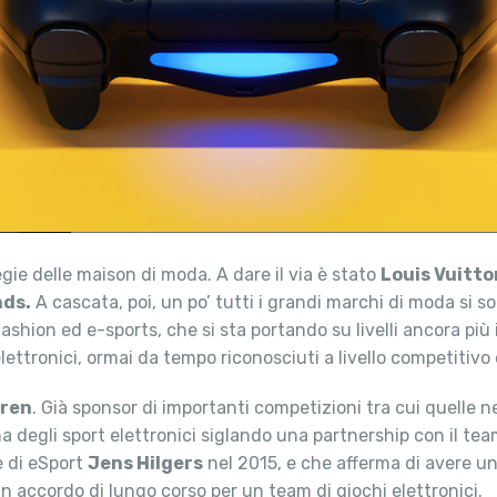
egie delle maison di moda. A dare il via è stato
Louis Vuitto
nds.
A cascata, poi, un po’ tutti i grandi marchi di moda si s
fashion ed e-sports, che si sta portando su livelli ancora pi
lettronici, ormai da tempo riconosciuti a livello competitivo
uren
. Già sponsor di importanti competizioni tra cui quelle 
na degli sport elettronici siglando una partnership con il te
e di eSport
Jens Hilgers
nel 2015, e che afferma di avere una
un accordo di lungo corso per un team di giochi elettronici.