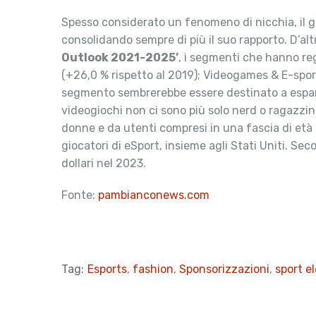
Spesso considerato un fenomeno di nicchia, il g
consolidando sempre di più il suo rapporto. D’al
Outlook 2021-2025’
, i segmenti che hanno reg
(+26,0 % rispetto al 2019); Videogames & E-sport 
segmento sembrerebbe essere destinato a espander
videogiochi non ci sono più solo nerd o ragazzi
donne e da utenti compresi in una fascia di età 
giocatori di eSport, insieme agli Stati Uniti. Sec
dollari nel 2023.
Fonte:
pambianconews.com
Tag:
Esports
,
fashion
,
Sponsorizzazioni
,
sport el