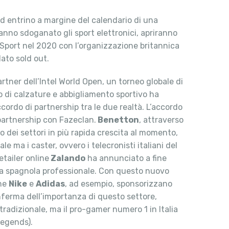
 ed entrino a margine del calendario di una
nno sdoganato gli sport elettronici, apriranno
eSport nel 2020 con l’organizzazione britannica
ato sold out.
rtner dell’Intel World Open, un torneo globale di
io di calzature e abbigliamento sportivo ha
accordo di partnership tra le due realtà. L’accordo
 partnership con Fazeclan.
Benetton
, attraverso
 dei settori in più rapida crescita al momento,
e ma i caster, ovvero i telecronisti italiani del
tailer online
Zalando
ha annunciato a fine
adra spagnola professionale. Con questo nuovo
che
Nike
e
Adidas
, ad esempio, sponsorizzano
onferma dell’importanza di questo settore,
tradizionale, ma il pro-gamer numero 1 in Italia
Legends).