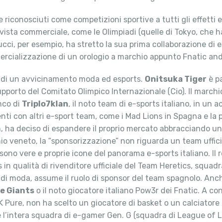
e riconosciuti come competizioni sportive a tutti gli effetti
ista commerciale, come le Olimpiadi (quelle di Tokyo, che ha
cci, per esempio, ha stretto la sua prima collaborazione di 
rcializzazione di un orologio a marchio appunto Fnatic and
si di un avvicinamento moda ed esports.
Onitsuka Tiger
è pa
supporto del Comitato Olimpico Internazionale (Cio). Il march
nco di
Triplo7klan
, il noto team di e-sports italiano, in un 
tenti con altri e-sport team, come i Mad Lions in Spagna e la
 ha deciso di espandere il proprio mercato abbracciando uno
hio veneto, la “sponsorizzazione” non riguarda un team ufficial
o vere e proprie icone del panorama e-sports italiano. Il re
ts in qualità di rivenditore ufficiale del Team Heretics, squ
 di moda, assume il ruolo di sponsor del team spagnolo. An
e Giants
o il noto giocatore italiano Pow3r dei Fnatic. A c
K Pure, non ha scelto un giocatore di basket o un calciatore 
 l’intera squadra di e-gamer Gen. G (squadra di League of 