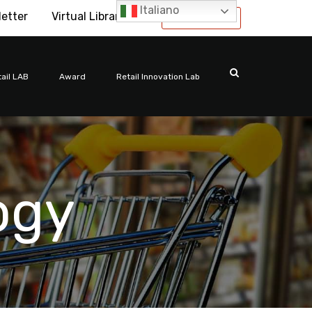
Italiano
letter
Virtual Library
International
ail LAB
Award
Retail Innovation Lab
ogy