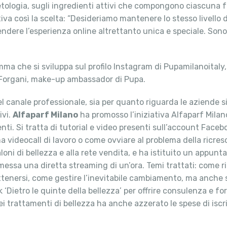
etologia, sugli ingredienti attivi che compongono ciascuna fo
otiva così la scelta: “Desideriamo mantenere lo stesso livello
endere l’esperienza online altrettanto unica e speciale. So
a che si sviluppa sul profilo Instagram di Pupamilanoitaly,
io Forgani, make-up ambassador di Pupa.
el canale professionale, sia per quanto riguarda le aziende si
ivi.
Alfaparf Milano
ha promosso l’iniziativa Alfaparf Mila
ienti. Si tratta di tutorial e video presenti sull’account Fac
a videocall di lavoro o come ovviare al problema della ricresc
loni di bellezza e alla rete vendita, e ha istituito un appu
smessa una diretta streaming di un’ora. Temi trattati: come ri
ttenersi, come gestire l’inevitabile cambiamento, ma anche s
‘Dietro le quinte della bellezza’ per offrire consulenza e fo
dei trattamenti di bellezza ha anche azzerato le spese di iscr