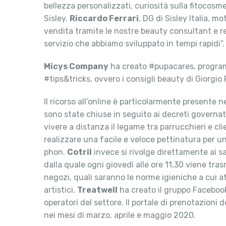
bellezza personalizzati, curiosità sulla fitocosm
Sisley.
Riccardo Ferrari
, DG di Sisley Italia, m
vendita tramite le nostre beauty consultant e r
servizio che abbiamo sviluppato in tempi rapidi”.
Micys Company
ha creato #pupacares, programm
#tips&tricks, ovvero i consigli beauty di Giorg
Il ricorso all’online è particolarmente presente n
sono state chiuse in seguito ai decreti governat
vivere a distanza il legame tra parrucchieri e cl
realizzare una facile e veloce pettinatura per un
phon.
Cotril
invece si rivolge direttamente ai sa
dalla quale ogni giovedì alle ore 11,30 viene tra
negozi, quali saranno le norme igieniche a cui a
artistici.
Treatwell
ha creato il gruppo Facebook 
operatori del settore. Il portale di prenotazioni 
nei mesi di marzo, aprile e maggio 2020.