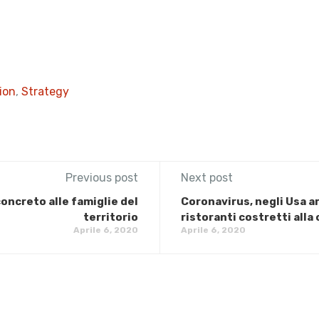
ion
,
Strategy
Previous post
Next post
oncreto alle famiglie del
Coronavirus, negli Usa ar
territorio
ristoranti costretti alla
Aprile 6, 2020
Aprile 6, 2020