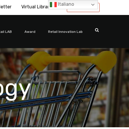
Italiano
letter
Virtual Library
International
ail LAB
Award
Retail Innovation Lab
ogy