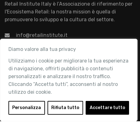
Retail Institute Italy è l’Associazione di riferimento per
l'Ecosistema Retail: la nostra mission è quella di
promuovere lo sviluppo e la cultura del settore.
info@retailinstitute.it
Associazione
Diamo valore alla tua privacy
Utilizziamo i cookie per migliorare la tua esperienza
Chi siamo
di navigazione, offrirti pubblicità o contenuti
Attività
personalizzati e analizzare il nostro traffico.
Contatti
Cliccando “Accetta tutti”, acconsenti al nostro
utilizzo dei cookie.
Area Riservata
Login
Personalizza
Rifiuta tutto
Accettare tutto
Diventa Socio
Privacy Policy